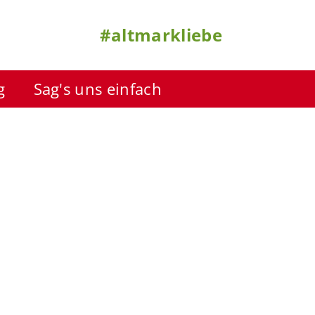
#altmarkliebe
g
Sag's uns einfach