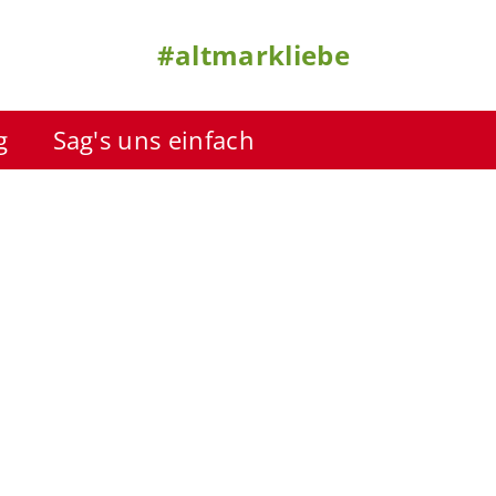
#altmarkliebe
g
Sag's uns einfach