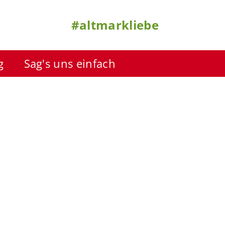
#altmarkliebe
g
Sag's uns einfach