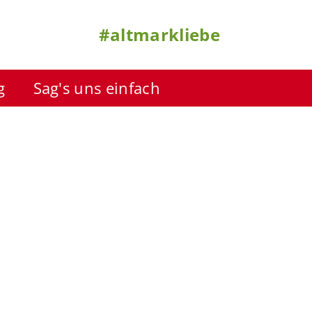
#altmarkliebe
g
Sag's uns einfach