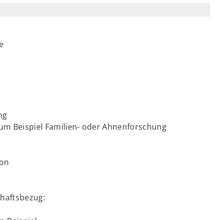
e
ng
zum Beispiel Familien- oder Ahnenforschung
son
haftsbezug: