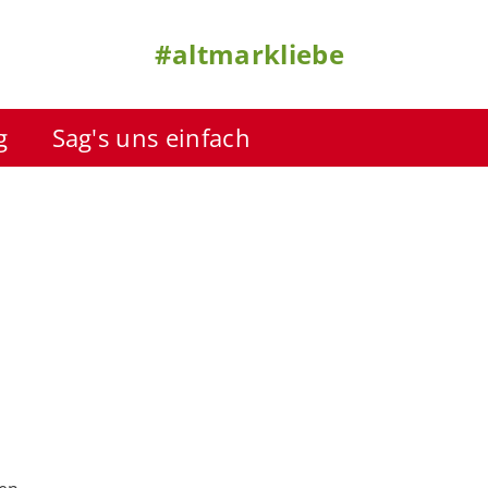
#altmarkliebe
g
Sag's uns einfach