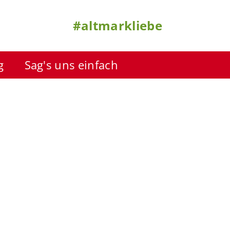
#altmarkliebe
g
Sag's uns einfach