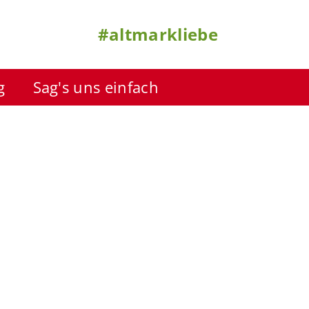
#altmarkliebe
g
Sag's uns einfach