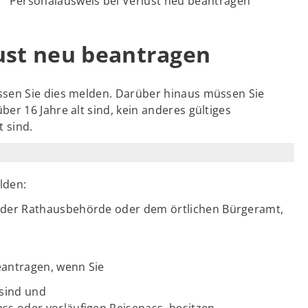
Personalausweis bei Verlust neu beantragen
ust neu beantragen
ssen Sie dies melden. Darüber hinaus müssen Sie
r 16 Jahre alt sind, kein anderes gültiges
 sind.
lden:
l der Rathausbehörde oder dem örtlichen Bürgeramt,
antragen, wenn Sie
 sind und
ss oder vorläufigen Reisepass, besitzen.