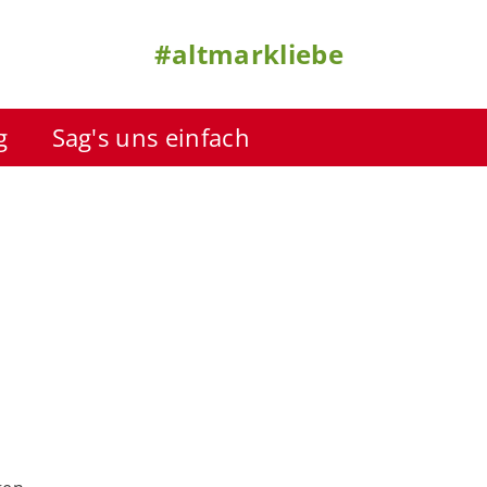
#altmarkliebe
g
Sag's uns einfach