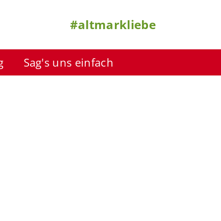
#altmarkliebe
g
Sag's uns einfach