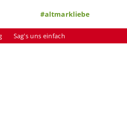
#altmarkliebe
g
Sag's uns einfach