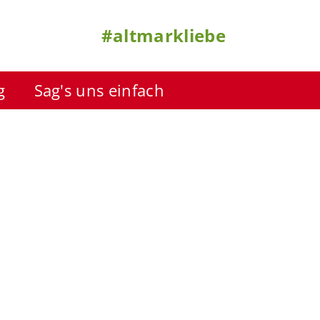
#altmarkliebe
g
Sag's uns einfach