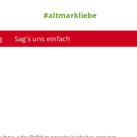
#altmarkliebe
g
Sag's uns einfach