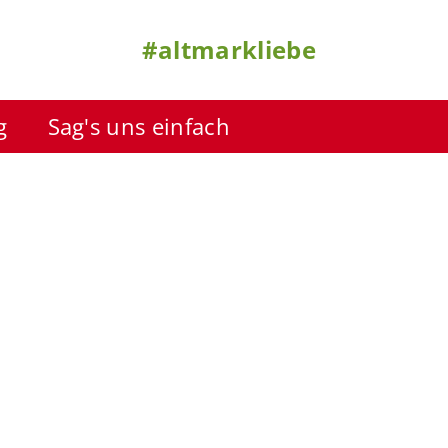
#altmarkliebe
g
Sag's uns einfach