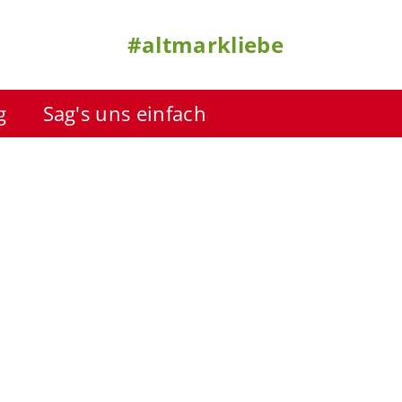
#altmarkliebe
g
Sag's uns einfach