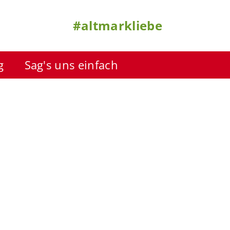
#altmarkliebe
g
Sag's uns einfach