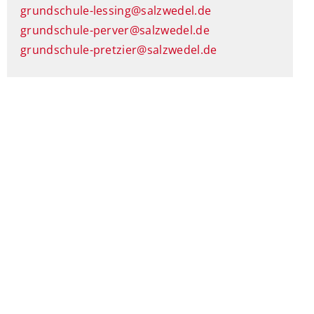
grundschule-lessing@salzwedel.de
grundschule-perver@salzwedel.de
grundschule-pretzier@salzwedel.de