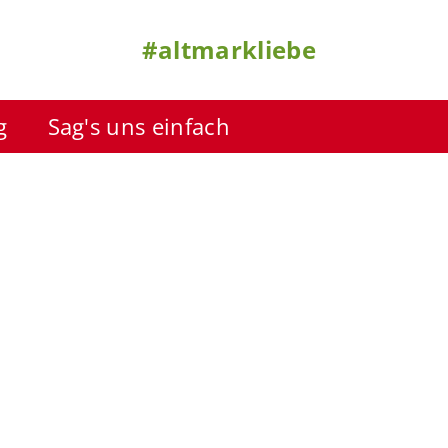
#altmarkliebe
g
Sag's uns einfach