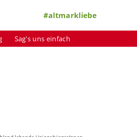
#altmarkliebe
g
Sag's uns einfach