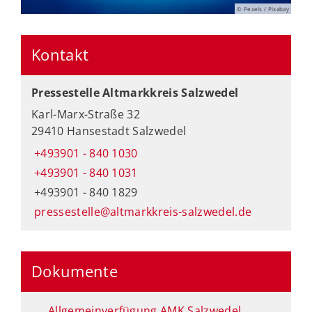
© Pexels / Pixabay
Kontakt
Pressestelle Altmarkkreis Salzwedel
Karl-Marx-Straße 32
29410 Hansestadt Salzwedel
+493901 - 840 1030
+493901 - 840 1031
+493901 - 840 1829
pressestelle@altmarkkreis-salzwedel.de
Dokumente
Allgemeinverfügung AMK Salzwedel