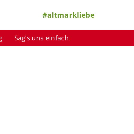
#altmarkliebe
g
Sag's uns einfach