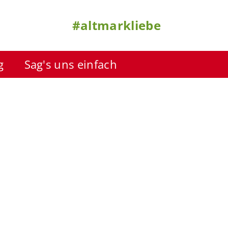
#altmarkliebe
g
Sag's uns einfach