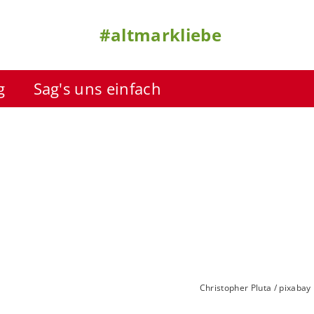
#altmarkliebe
g
Sag's uns einfach
Christopher Pluta / pixabay