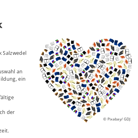
k
k Salzwedel
Auswahl an
ildung, ein
ältige
ch der
© Pixabay/ GDJ
eit.