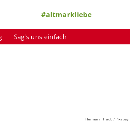
#altmarkliebe
g
Sag's uns einfach
Hermann Traub / Pixabay