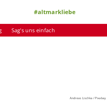
#altmarkliebe
g
Sag's uns einfach
Andreas Lischka / Pixabay