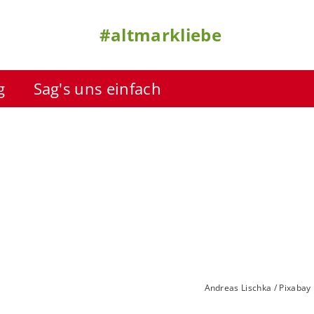
#altmarkliebe
g
Sag's uns einfach
Andreas Lischka / Pixabay