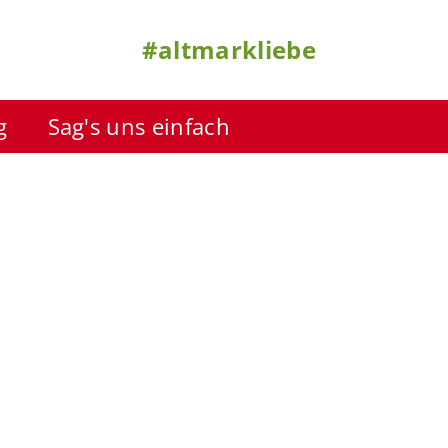
#altmarkliebe
g
Sag's uns einfach