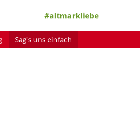
#altmarkliebe
g
Sag's uns einfach