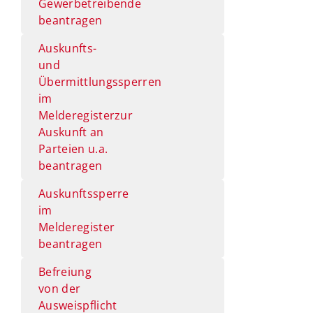
Gewerbetreibende
beantragen
Auskunfts-
und
Übermittlungssperren
im
Melderegisterzur
Auskunft an
Parteien u.a.
beantragen
Auskunftssperre
im
Melderegister
beantragen
Befreiung
von der
Ausweispflicht