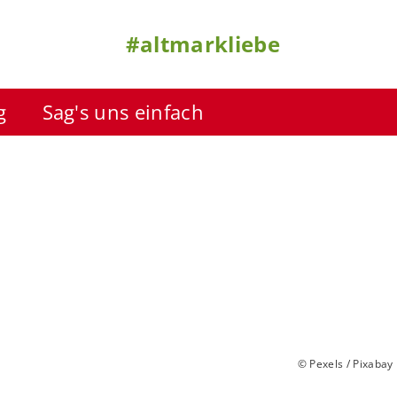
#altmarkliebe
g
Sag's uns einfach
© Pexels / Pixabay